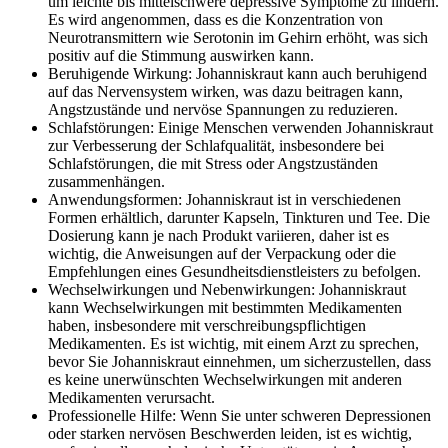
um leichte bis mittelschwere depressive Symptome zu lindern.
Es wird angenommen, dass es die Konzentration von
Neurotransmittern wie Serotonin im Gehirn erhöht, was sich
positiv auf die Stimmung auswirken kann.
Beruhigende Wirkung: Johanniskraut kann auch beruhigend
auf das Nervensystem wirken, was dazu beitragen kann,
Angstzustände und nervöse Spannungen zu reduzieren.
Schlafstörungen: Einige Menschen verwenden Johanniskraut
zur Verbesserung der Schlafqualität, insbesondere bei
Schlafstörungen, die mit Stress oder Angstzuständen
zusammenhängen.
Anwendungsformen: Johanniskraut ist in verschiedenen
Formen erhältlich, darunter Kapseln, Tinkturen und Tee. Die
Dosierung kann je nach Produkt variieren, daher ist es
wichtig, die Anweisungen auf der Verpackung oder die
Empfehlungen eines Gesundheitsdienstleisters zu befolgen.
Wechselwirkungen und Nebenwirkungen: Johanniskraut
kann Wechselwirkungen mit bestimmten Medikamenten
haben, insbesondere mit verschreibungspflichtigen
Medikamenten. Es ist wichtig, mit einem Arzt zu sprechen,
bevor Sie Johanniskraut einnehmen, um sicherzustellen, dass
es keine unerwünschten Wechselwirkungen mit anderen
Medikamenten verursacht.
Professionelle Hilfe: Wenn Sie unter schweren Depressionen
oder starken nervösen Beschwerden leiden, ist es wichtig,