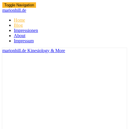
Toggle Navigation
marionhill.de
Home
Blog
Impressionen
About
Impressum
marionhill.de
Kinesiology & More