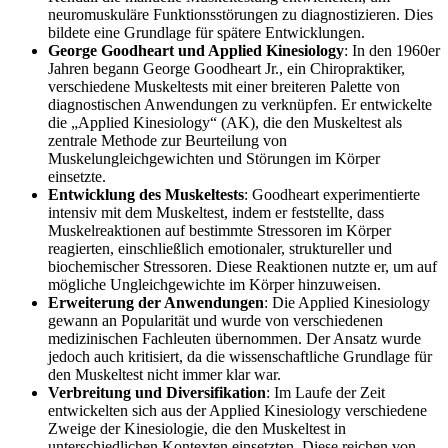
neuromuskuläre Funktionsstörungen zu diagnostizieren. Dies
bildete eine Grundlage für spätere Entwicklungen.
George Goodheart und Applied Kinesiology
: In den 1960er
Jahren begann George Goodheart Jr., ein Chiropraktiker,
verschiedene Muskeltests mit einer breiteren Palette von
diagnostischen Anwendungen zu verknüpfen. Er entwickelte
die „Applied Kinesiology“ (AK), die den Muskeltest als
zentrale Methode zur Beurteilung von
Muskelungleichgewichten und Störungen im Körper
einsetzte.
Entwicklung des Muskeltests
: Goodheart experimentierte
intensiv mit dem Muskeltest, indem er feststellte, dass
Muskelreaktionen auf bestimmte Stressoren im Körper
reagierten, einschließlich emotionaler, struktureller und
biochemischer Stressoren. Diese Reaktionen nutzte er, um auf
mögliche Ungleichgewichte im Körper hinzuweisen.
Erweiterung der Anwendungen
: Die Applied Kinesiology
gewann an Popularität und wurde von verschiedenen
medizinischen Fachleuten übernommen. Der Ansatz wurde
jedoch auch kritisiert, da die wissenschaftliche Grundlage für
den Muskeltest nicht immer klar war.
Verbreitung und Diversifikation
: Im Laufe der Zeit
entwickelten sich aus der Applied Kinesiology verschiedene
Zweige der Kinesiologie, die den Muskeltest in
unterschiedlichen Kontexten einsetzten. Diese reichen von