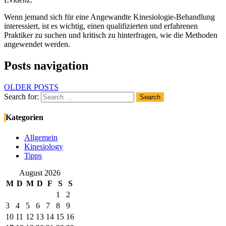
Wenn jemand sich für eine Angewandte Kinesiologie-Behandlung
interessiert, ist es wichtig, einen qualifizierten und erfahrenen
Praktiker zu suchen und kritisch zu hinterfragen, wie die Methoden
angewendet werden.
Posts navigation
OLDER POSTS
Search for:
Search
Kategorien
Allgemein
Kinesiology
Tipps
August 2026
M
D
M
D
F
S
S
1
2
3
4
5
6
7
8
9
10
11
12
13
14
15
16