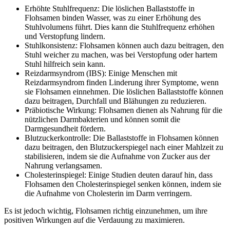
Erhöhte Stuhlfrequenz: Die löslichen Ballaststoffe in
Flohsamen binden Wasser, was zu einer Erhöhung des
Stuhlvolumens führt. Dies kann die Stuhlfrequenz erhöhen
und Verstopfung lindern.
Stuhlkonsistenz: Flohsamen können auch dazu beitragen, den
Stuhl weicher zu machen, was bei Verstopfung oder hartem
Stuhl hilfreich sein kann.
Reizdarmsyndrom (IBS): Einige Menschen mit
Reizdarmsyndrom finden Linderung ihrer Symptome, wenn
sie Flohsamen einnehmen. Die löslichen Ballaststoffe können
dazu beitragen, Durchfall und Blähungen zu reduzieren.
Präbiotische Wirkung: Flohsamen dienen als Nahrung für die
nützlichen Darmbakterien und können somit die
Darmgesundheit fördern.
Blutzuckerkontrolle: Die Ballaststoffe in Flohsamen können
dazu beitragen, den Blutzuckerspiegel nach einer Mahlzeit zu
stabilisieren, indem sie die Aufnahme von Zucker aus der
Nahrung verlangsamen.
Cholesterinspiegel: Einige Studien deuten darauf hin, dass
Flohsamen den Cholesterinspiegel senken können, indem sie
die Aufnahme von Cholesterin im Darm verringern.
Es ist jedoch wichtig, Flohsamen richtig einzunehmen, um ihre
positiven Wirkungen auf die Verdauung zu maximieren.