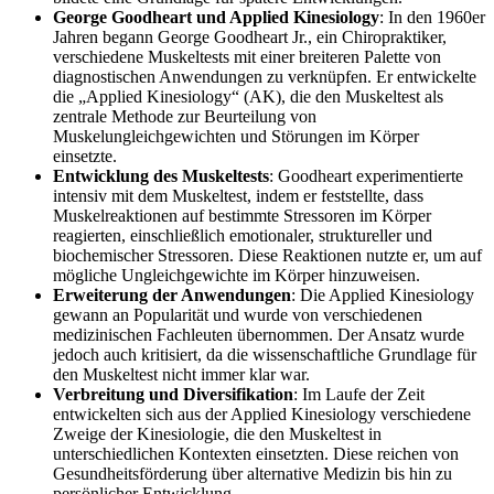
George Goodheart und Applied Kinesiology
: In den 1960er
Jahren begann George Goodheart Jr., ein Chiropraktiker,
verschiedene Muskeltests mit einer breiteren Palette von
diagnostischen Anwendungen zu verknüpfen. Er entwickelte
die „Applied Kinesiology“ (AK), die den Muskeltest als
zentrale Methode zur Beurteilung von
Muskelungleichgewichten und Störungen im Körper
einsetzte.
Entwicklung des Muskeltests
: Goodheart experimentierte
intensiv mit dem Muskeltest, indem er feststellte, dass
Muskelreaktionen auf bestimmte Stressoren im Körper
reagierten, einschließlich emotionaler, struktureller und
biochemischer Stressoren. Diese Reaktionen nutzte er, um auf
mögliche Ungleichgewichte im Körper hinzuweisen.
Erweiterung der Anwendungen
: Die Applied Kinesiology
gewann an Popularität und wurde von verschiedenen
medizinischen Fachleuten übernommen. Der Ansatz wurde
jedoch auch kritisiert, da die wissenschaftliche Grundlage für
den Muskeltest nicht immer klar war.
Verbreitung und Diversifikation
: Im Laufe der Zeit
entwickelten sich aus der Applied Kinesiology verschiedene
Zweige der Kinesiologie, die den Muskeltest in
unterschiedlichen Kontexten einsetzten. Diese reichen von
Gesundheitsförderung über alternative Medizin bis hin zu
persönlicher Entwicklung.