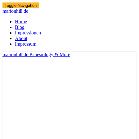
Toggle Navigation
marionhill.de
Home
Blog
Impressionen
About
Impressum
marionhill.de
Kinesiology & More