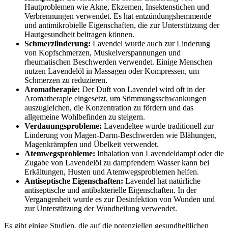
Hautproblemen wie Akne, Ekzemen, Insektenstichen und
Verbrennungen verwendet. Es hat entzündungshemmende
und antimikrobielle Eigenschaften, die zur Unterstützung der
Hautgesundheit beitragen können.
Schmerzlinderung:
Lavendel wurde auch zur Linderung
von Kopfschmerzen, Muskelverspannungen und
rheumatischen Beschwerden verwendet. Einige Menschen
nutzen Lavendelöl in Massagen oder Kompressen, um
Schmerzen zu reduzieren.
Aromatherapie:
Der Duft von Lavendel wird oft in der
Aromatherapie eingesetzt, um Stimmungsschwankungen
auszugleichen, die Konzentration zu fördern und das
allgemeine Wohlbefinden zu steigern.
Verdauungsprobleme:
Lavendeltee wurde traditionell zur
Linderung von Magen-Darm-Beschwerden wie Blähungen,
Magenkrämpfen und Übelkeit verwendet.
Atemwegsprobleme:
Inhalation von Lavendeldampf oder die
Zugabe von Lavendelöl zu dampfendem Wasser kann bei
Erkältungen, Husten und Atemwegsproblemen helfen.
Antiseptische Eigenschaften:
Lavendel hat natürliche
antiseptische und antibakterielle Eigenschaften. In der
Vergangenheit wurde es zur Desinfektion von Wunden und
zur Unterstützung der Wundheilung verwendet.
Es gibt einige Studien, die auf die potenziellen gesundheitlichen