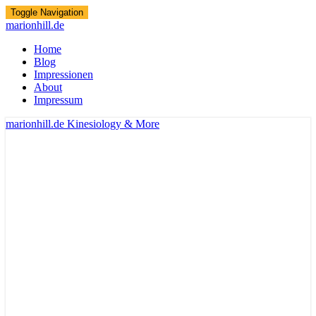
Toggle Navigation
marionhill.de
Home
Blog
Impressionen
About
Impressum
marionhill.de
Kinesiology & More