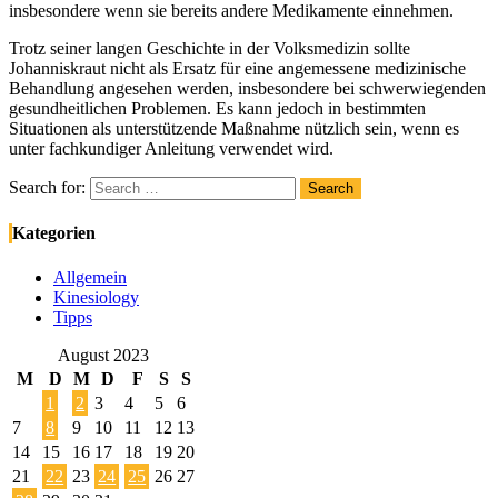
insbesondere wenn sie bereits andere Medikamente einnehmen.
Trotz seiner langen Geschichte in der Volksmedizin sollte
Johanniskraut nicht als Ersatz für eine angemessene medizinische
Behandlung angesehen werden, insbesondere bei schwerwiegenden
gesundheitlichen Problemen. Es kann jedoch in bestimmten
Situationen als unterstützende Maßnahme nützlich sein, wenn es
unter fachkundiger Anleitung verwendet wird.
Search for:
Search
Kategorien
Allgemein
Kinesiology
Tipps
August 2023
M
D
M
D
F
S
S
1
2
3
4
5
6
7
8
9
10
11
12
13
14
15
16
17
18
19
20
21
22
23
24
25
26
27