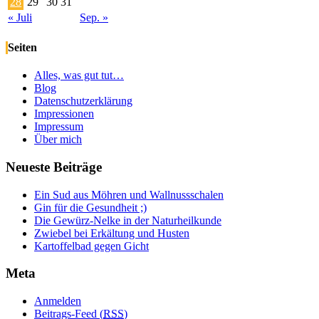
28
29
30
31
« Juli
Sep. »
Seiten
Alles, was gut tut…
Blog
Datenschutzerklärung
Impressionen
Impressum
Über mich
Neueste Beiträge
Ein Sud aus Möhren und Wallnussschalen
Gin für die Gesundheit ;)
Die Gewürz-Nelke in der Naturheilkunde
Zwiebel bei Erkältung und Husten
Kartoffelbad gegen Gicht
Meta
Anmelden
Beitrags-Feed (
RSS
)