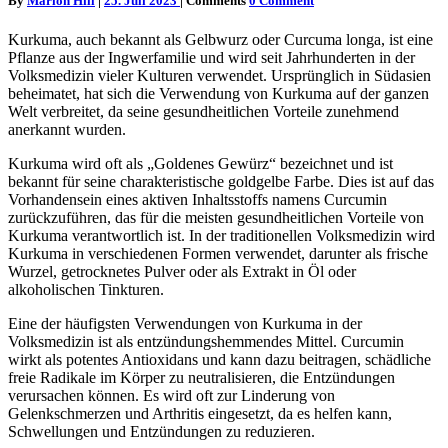
By
Marion Hill
|
25. Juli 2023
|
Comments
0 Comment
Kurkuma, auch bekannt als Gelbwurz oder Curcuma longa, ist eine
Pflanze aus der Ingwerfamilie und wird seit Jahrhunderten in der
Volksmedizin vieler Kulturen verwendet. Ursprünglich in Südasien
beheimatet, hat sich die Verwendung von Kurkuma auf der ganzen
Welt verbreitet, da seine gesundheitlichen Vorteile zunehmend
anerkannt wurden.
Kurkuma wird oft als „Goldenes Gewürz“ bezeichnet und ist
bekannt für seine charakteristische goldgelbe Farbe. Dies ist auf das
Vorhandensein eines aktiven Inhaltsstoffs namens Curcumin
zurückzuführen, das für die meisten gesundheitlichen Vorteile von
Kurkuma verantwortlich ist. In der traditionellen Volksmedizin wird
Kurkuma in verschiedenen Formen verwendet, darunter als frische
Wurzel, getrocknetes Pulver oder als Extrakt in Öl oder
alkoholischen Tinkturen.
Eine der häufigsten Verwendungen von Kurkuma in der
Volksmedizin ist als entzündungshemmendes Mittel. Curcumin
wirkt als potentes Antioxidans und kann dazu beitragen, schädliche
freie Radikale im Körper zu neutralisieren, die Entzündungen
verursachen können. Es wird oft zur Linderung von
Gelenkschmerzen und Arthritis eingesetzt, da es helfen kann,
Schwellungen und Entzündungen zu reduzieren.