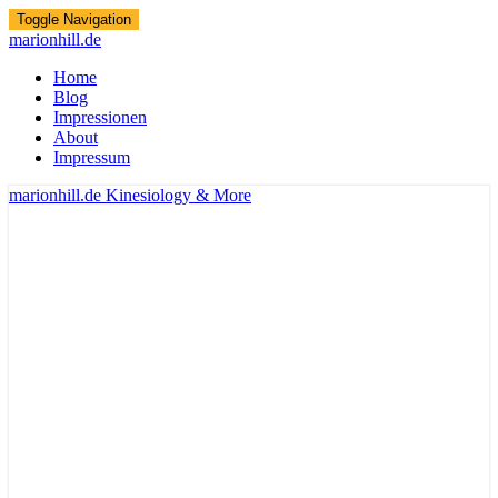
Toggle Navigation
marionhill.de
Home
Blog
Impressionen
About
Impressum
marionhill.de
Kinesiology & More