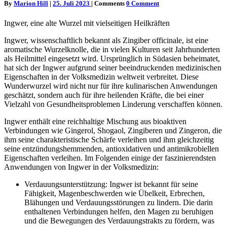
By
Marion Hill
|
25. Juli 2023
|
Comments
0 Comment
Ingwer, eine alte Wurzel mit vielseitigen Heilkräften
Ingwer, wissenschaftlich bekannt als Zingiber officinale, ist eine
aromatische Wurzelknolle, die in vielen Kulturen seit Jahrhunderten
als Heilmittel eingesetzt wird. Ursprünglich in Südasien beheimatet,
hat sich der Ingwer aufgrund seiner beeindruckenden medizinischen
Eigenschaften in der Volksmedizin weltweit verbreitet. Diese
Wunderwurzel wird nicht nur für ihre kulinarischen Anwendungen
geschätzt, sondern auch für ihre heilenden Kräfte, die bei einer
Vielzahl von Gesundheitsproblemen Linderung verschaffen können.
Ingwer enthält eine reichhaltige Mischung aus bioaktiven
Verbindungen wie Gingerol, Shogaol, Zingiberen und Zingeron, die
ihm seine charakteristische Schärfe verleihen und ihm gleichzeitig
seine entzündungshemmenden, antioxidativen und antimikrobiellen
Eigenschaften verleihen. Im Folgenden einige der faszinierendsten
Anwendungen von Ingwer in der Volksmedizin:
Verdauungsunterstützung: Ingwer ist bekannt für seine
Fähigkeit, Magenbeschwerden wie Übelkeit, Erbrechen,
Blähungen und Verdauungsstörungen zu lindern. Die darin
enthaltenen Verbindungen helfen, den Magen zu beruhigen
und die Bewegungen des Verdauungstrakts zu fördern, was