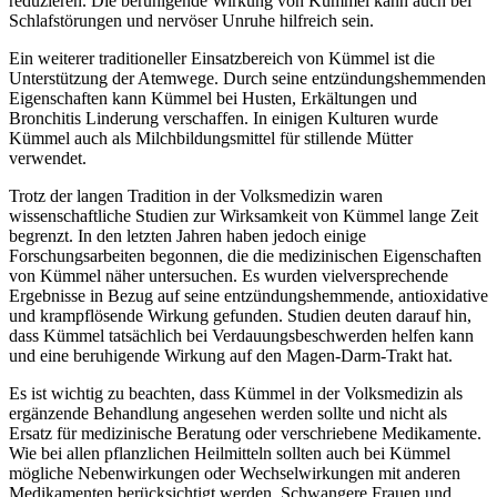
reduzieren. Die beruhigende Wirkung von Kümmel kann auch bei
Schlafstörungen und nervöser Unruhe hilfreich sein.
Ein weiterer traditioneller Einsatzbereich von Kümmel ist die
Unterstützung der Atemwege. Durch seine entzündungshemmenden
Eigenschaften kann Kümmel bei Husten, Erkältungen und
Bronchitis Linderung verschaffen. In einigen Kulturen wurde
Kümmel auch als Milchbildungsmittel für stillende Mütter
verwendet.
Trotz der langen Tradition in der Volksmedizin waren
wissenschaftliche Studien zur Wirksamkeit von Kümmel lange Zeit
begrenzt. In den letzten Jahren haben jedoch einige
Forschungsarbeiten begonnen, die die medizinischen Eigenschaften
von Kümmel näher untersuchen. Es wurden vielversprechende
Ergebnisse in Bezug auf seine entzündungshemmende, antioxidative
und krampflösende Wirkung gefunden. Studien deuten darauf hin,
dass Kümmel tatsächlich bei Verdauungsbeschwerden helfen kann
und eine beruhigende Wirkung auf den Magen-Darm-Trakt hat.
Es ist wichtig zu beachten, dass Kümmel in der Volksmedizin als
ergänzende Behandlung angesehen werden sollte und nicht als
Ersatz für medizinische Beratung oder verschriebene Medikamente.
Wie bei allen pflanzlichen Heilmitteln sollten auch bei Kümmel
mögliche Nebenwirkungen oder Wechselwirkungen mit anderen
Medikamenten berücksichtigt werden. Schwangere Frauen und