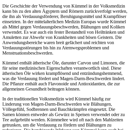
Die Geschichte der Verwendung von Kümmel in der Volksmedizin
kann bis zu den alten Ägyptern und Römern zurückverfolgt werden,
die ihn als Verdauungsförderer, Beruhigungsmittel und Krampflöser
einsetzten. In der mittelalterlichen Medizin Europas wurde Kümmel
als Mittel gegen Verdauungsbeschwerden, Blähungen und Koliken
verwendet. Es war auch ein fester Bestandteil von Heiltränken und
Amuletten zur Abwehr von Krankheiten und bösen Geistern. Die
Anwendungsbereiche waren breit gefächert und reichten von
Verdauungsstörungen bis hin zu Atemwegsproblemen und
Menstruationsbeschwerden.
Kümmel enthält ätherische Öle, darunter Carvon und Limonen, die
für seine medizinischen Eigenschaften verantwortlich sind. Diese
ätherischen Öle wirken krampflösend und entzündungshemmend,
was die Verdauung fördert und Magen-Darm-Beschwerden lindert.
Die Pflanze enthält auch Flavonoide und Antioxidantien, die zur
allgemeinen Gesundheit beitragen können.
In der traditionellen Volksmedizin wird Kümmel häufig zur
Linderung von Magen-Darm-Beschwerden wie Blähungen,
Völlegefühl, Sodbrennen und Bauchkrämpfen eingesetzt. Die
Samen können entweder als Gewürz in Speisen verwendet oder zu
Tee aufgebrüht werden. Kümmeltee wird oft nach den Mahlzeiten
getrunken, um die Verdauung zu fördern und Blähungen zu