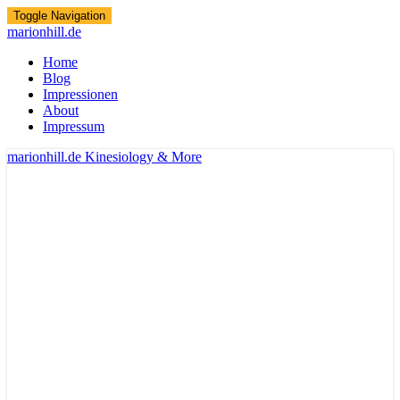
Toggle Navigation
marionhill.de
Home
Blog
Impressionen
About
Impressum
marionhill.de
Kinesiology & More