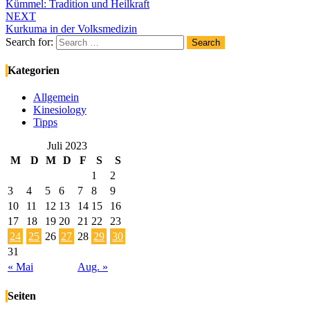
Kümmel: Tradition und Heilkraft
NEXT
Kurkuma in der Volksmedizin
Search for:
Search
Kategorien
Allgemein
Kinesiology
Tipps
Juli 2023
M
D
M
D
F
S
S
1
2
3
4
5
6
7
8
9
10
11
12
13
14
15
16
17
18
19
20
21
22
23
24
25
26
27
28
29
30
31
« Mai
Aug. »
Seiten