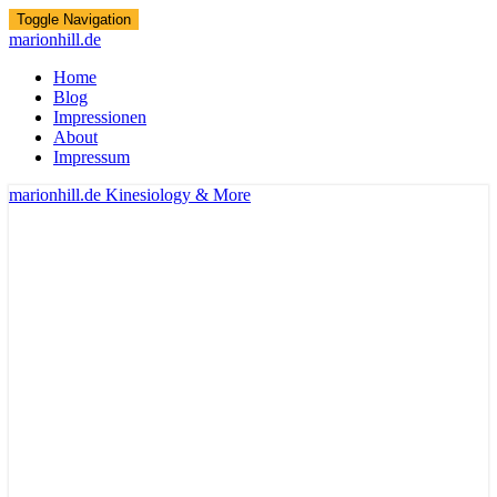
Toggle Navigation
marionhill.de
Home
Blog
Impressionen
About
Impressum
marionhill.de
Kinesiology & More