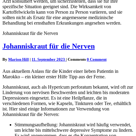
Arzt konsultiert werden, um sicherzustellen, dass sie für Ihre
spezifische Situation geeignet sind. Die Wirksamkeit von
Kartoffelwickeln kann von Person zu Person variieren, und sie
sollten nicht als Ersatz für eine angemessene medizinische
Behandlung bei ernsthaften Erkrankungen angesehen werden.
Johanniskraut für die Nerven
Johanniskraut für die Nerven
By
Marion Hill
|
11. September 2023
|
Comments
0 Comment
Aus aktuellem Anlass für die Kinder einer lieben Patientin in
Marokko – ein kleiner erster Hilfe Tipp aus der Ferne.
Johanniskraut, auch als Hypericum perforatum bekannt, wird oft zur
Linderung von nervösen Beschwerden und leichten bis moderaten
Depressionen eingesetzt. Es ist eine Heilpflanze, die in
verschiedenen Formen, wie Kapseln, Tinkturen oder Tee, erhältlich
ist. Hier sind einige Informationen zur Verwendung von
Johanniskraut für die Nerven:
Stimmungsaufhellung: Johanniskraut wird häufig verwendet,
um leichte bis mittelschwere depressive Symptome zu lindern.
Es wird angenommen, dass es die Konzentration von