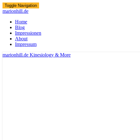
Toggle Navigation
marionhill.de
Home
Blog
Impressionen
About
Impressum
marionhill.de
Kinesiology & More