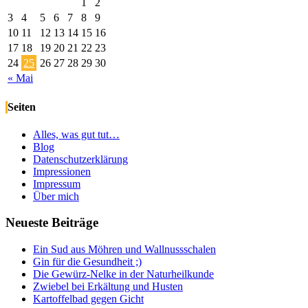
1
2
3
4
5
6
7
8
9
10
11
12
13
14
15
16
17
18
19
20
21
22
23
24
25
26
27
28
29
30
« Mai
Seiten
Alles, was gut tut…
Blog
Datenschutzerklärung
Impressionen
Impressum
Über mich
Neueste Beiträge
Ein Sud aus Möhren und Wallnussschalen
Gin für die Gesundheit ;)
Die Gewürz-Nelke in der Naturheilkunde
Zwiebel bei Erkältung und Husten
Kartoffelbad gegen Gicht