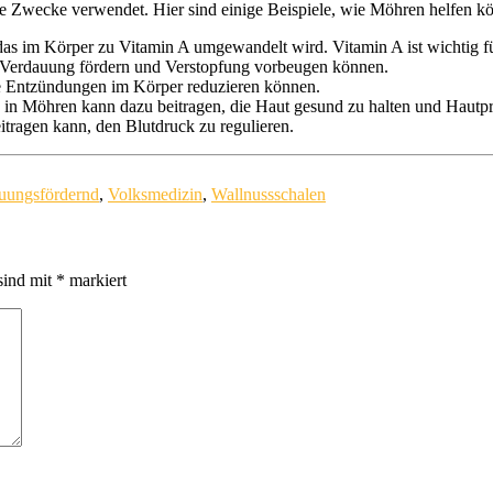
e Zwecke verwendet. Hier sind einige Beispiele, wie Möhren helfen k
das im Körper zu Vitamin A umgewandelt wird. Vitamin A ist wichtig f
ie Verdauung fördern und Verstopfung vorbeugen können.
ie Entzündungen im Körper reduzieren können.
 in Möhren kann dazu beitragen, die Haut gesund zu halten und Hautpr
itragen kann, den Blutdruck zu regulieren.
uungsfördernd
,
Volksmedizin
,
Wallnussschalen
sind mit
*
markiert