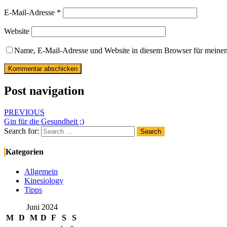
E-Mail-Adresse
*
Website
Name, E-Mail-Adresse und Website in diesem Browser für meine
Post navigation
PREVIOUS
Gin für die Gesundheit ;)
Search for:
Search
Kategorien
Allgemein
Kinesiology
Tipps
Juni 2024
M
D
M
D
F
S
S