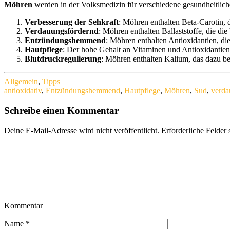
Möhren
werden in der Volksmedizin für verschiedene gesundheitlich
Verbesserung der Sehkraft
: Möhren enthalten Beta-Carotin, 
Verdauungsfördernd
: Möhren enthalten Ballaststoffe, die d
Entzündungshemmend
: Möhren enthalten Antioxidantien, d
Hautpflege
: Der hohe Gehalt an Vitaminen und Antioxidantien
Blutdruckregulierung
: Möhren enthalten Kalium, das dazu be
Allgemein
,
Tipps
antioxidativ
,
Entzündungshemmend
,
Hautpflege
,
Möhren
,
Sud
,
verda
Schreibe einen Kommentar
Deine E-Mail-Adresse wird nicht veröffentlicht.
Erforderliche Felder 
Kommentar
Name
*