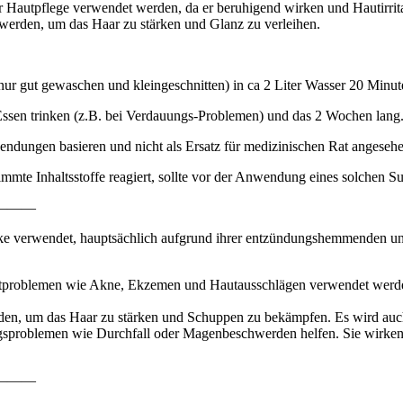
Hautpflege verwendet werden, da er beruhigend wirken und Hautirrita
werden, um das Haar zu stärken und Glanz zu verleihen.
ur gut gewaschen und kleingeschnitten) in ca 2 Liter Wasser 20 Minut
Essen trinken (z.B. bei Verdauungs-Problemen) und das 2 Wochen lang
nwendungen basieren und nicht als Ersatz für medizinischen Rat angeseh
immte Inhaltsstoffe reagiert, sollte vor der Anwendung eines solchen Su
———
e verwendet, hauptsächlich aufgrund ihrer entzündungshemmenden und
roblemen wie Akne, Ekzemen und Hautausschlägen verwendet werden. S
en, um das Haar zu stärken und Schuppen zu bekämpfen. Es wird auch
sproblemen wie Durchfall oder Magenbeschwerden helfen. Sie wirk
———