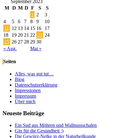
September 2023
M
D
M
D
F
S
S
1
2
3
4
5
6
7
8
9
10
11
12
13
14
15
16
17
18
19
20
21
22
23
24
25
26
27
28
29
30
« Aug.
Mai »
Seiten
Alles, was gut tut…
Blog
Datenschutzerklärung
Impressionen
Impressum
Über mich
Neueste Beiträge
Ein Sud aus Möhren und Wallnussschalen
Gin für die Gesundheit ;)
Die Gewürz-Nelke in der Naturheilkunde