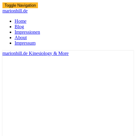
Toggle Navigation
marionhill.de
Home
Blog
Impressionen
About
Impressum
marionhill.de
Kinesiology & More