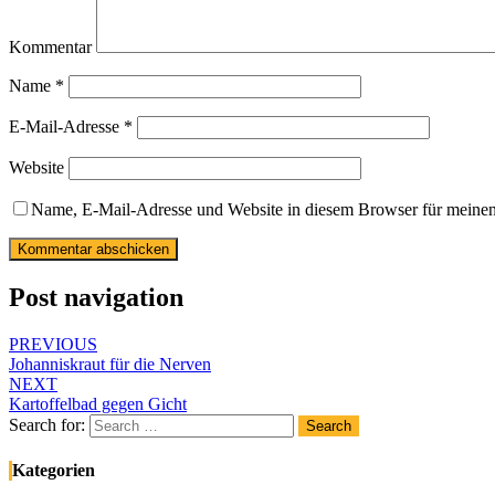
Kommentar
Name
*
E-Mail-Adresse
*
Website
Name, E-Mail-Adresse und Website in diesem Browser für meine
Post navigation
PREVIOUS
Johanniskraut für die Nerven
NEXT
Kartoffelbad gegen Gicht
Search for:
Search
Kategorien