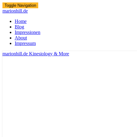
Toggle Navigation
marionhill.de
Home
Blog
Impressionen
About
Impressum
marionhill.de
Kinesiology & More