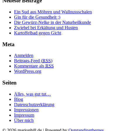
Neueste Beiträge
Ein Sud aus Möhren und Wallnussschalen
Gin für die Gesundheit ;)
Die Gewürz-Nelke in der Naturheilkunde
Zwiebel bei Erkältung und Husten
Kartoffelbad gegen Gicht
Meta
Anmelden
Beitrags-Feed (
RSS
)
Kommentare als
RSS
WordPress.org
Seiten
Alles, was gut tut…
Blog
Datenschutzerklärung
Impressionen
Impressum
Über mich
© 2026 marionhill.de | Powered by
Outstandingthemes