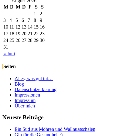
August 2026
M
D
M
D
F
S
S
1
2
3
4
5
6
7
8
9
10
11
12
13
14
15
16
17
18
19
20
21
22
23
24
25
26
27
28
29
30
31
« Juni
Seiten
Alles, was gut tut…
Blog
Datenschutzerklärung
Impressionen
Impressum
Über mich
Neueste Beiträge
Ein Sud aus Möhren und Wallnussschalen
Gin für die Gesundheit ;)