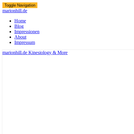
Toggle Navigation
marionhill.de
Home
Blog
Impressionen
About
Impressum
marionhill.de
Kinesiology & More